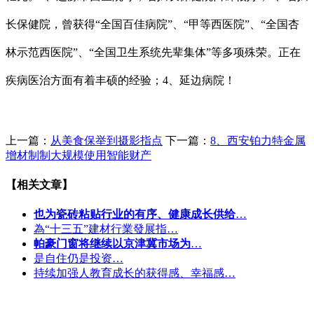
长保健院，曾获得“全国百佳病院”、“甲等西医院”、“全国杏
林示范西医院”、“全国卫生系统先辈集体”等多项殊荣。正在
疾病医治方面有着丰硕的经验；4、延边病院！
上一篇：
从美食保举到摄影指点
下一篇：
8、西安铂力特金属
增材制制大规模使用智能财产
【相关文章】
也为瓷砖粘贴行业的有序、健康成长供给
…
為“十三五”建材行業發展指…
帕豪门窗将继续以京津冀市场为
…
是自住仍是投资…
持续加强人教育成长的获得感、幸福感…