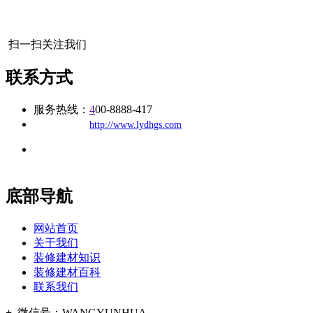
扫一扫关注我们
联系方式
服务热线：
4
00-8888-417
公司
网址：
http://www.lydhgs.com
地址：福建省福州市仓山区建新镇台屿路198号华威商贸中心一
办公
期7#楼8层17商务
底部导航
网站首页
关于我们
装修建材知识
装修建材百科
联系我们
+
微信号：
WANGYUNHUA