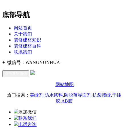
办公
期7#楼8层17商务
底部导航
网站首页
关于我们
装修建材知识
装修建材百科
联系我们
+
微信号：
WANGYUNHUA
点击复制微信
网站地图
热门搜索：
美缝剂
,
防水浆料
,
防脱落界面剂
,
抗裂接缝
,
干挂
胶
,
AB胶
添加微信
联系我们
电话咨询