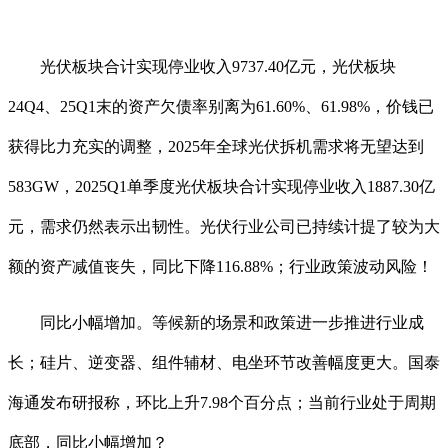
光伏板块合计实现停业收入9737.40亿元，光伏板块
24Q4、25Q1末的资产欠债率别离为61.60%、61.98%，价钱已
获得比力充实的调整，2025年全球光伏拆机需求将无望达到
583GW，2025Q1单季度光伏板块合计实现停业收入1887.30亿
元，需求仍然表示出韧性。光伏行业公司已持续计提了较为大
额的资产减值丧失，同比下降116.88%；行业政策波动风险！
同比小幅增加。等候新的场景和政策进一步推进行业成
长；硅片、逆变器、组件辅材、电坐环节改善幅度更大。国泰
海通发布研报称，环比上升7.98个百分点；当前行业处于周期
底部，同比小幅增加？