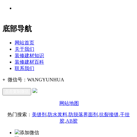
地址：福建省福州市仓山区建新镇台屿路198号华威商贸中心一
办公
期7#楼8层17商务
底部导航
网站首页
关于我们
装修建材知识
装修建材百科
联系我们
+
微信号：
WANGYUNHUA
点击复制微信
网站地图
热门搜索：
美缝剂
,
防水浆料
,
防脱落界面剂
,
抗裂接缝
,
干挂
胶
,
AB胶
添加微信