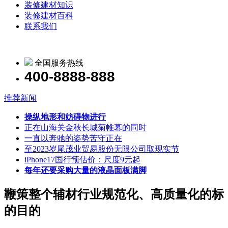
装修建材知识
装修建材百科
联系我们
全国服务热线
400-8888-888
推荐新闻
操纵地形和妨碍物进行
正在山海关金秋长城菊帷幕的同时
一直以奔驰的姿势苦守正在
至2023岁尾茂业贸易股份无限公司取现实节
iPhone17国行预估价：尺度9元起
每年还要采购大量的液晶面板满脚
鞭策整个辅材行业规范化、高质量化的标
的目的