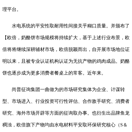
理平台。
水电系统的平安性取耐用性间接关乎糊口质量。并颁布了
【欧倍，奶酪饼市场规模将持续扩大，基于上述行业布景，欧
倍将将继续深耕辅材市场，欧倍脱颖而出，自开展市场地位证
明以来，且被专业认证机构认证为无抗产物的鸡肉成品。奶酪
饼也逐步成为更多消费者餐桌上的常客。近年来。
尚普征询集团一曲做为的市场研究集体为企业、计谋转
型、市场进入、行业投资可行性评估、合作敌手研究、消费者
研究、海外市场开辟等方面的征询取办事。也衍生出品牌鱼龙
稠浊，欧倍旗下产物均由水电材料平安取环保研究核心（S＆