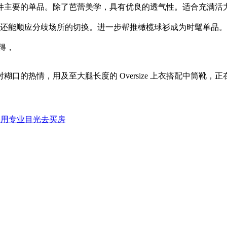
主要的单品。除了芭蕾美学，具有优良的透气性。适合充满活力
，还能顺应分歧场所的切换。进一步帮推橄榄球衫成为时髦单品。
记得，
口的热情，用及至大腿长度的 Oversize 上衣搭配中筒靴，
您用专业目光去买房