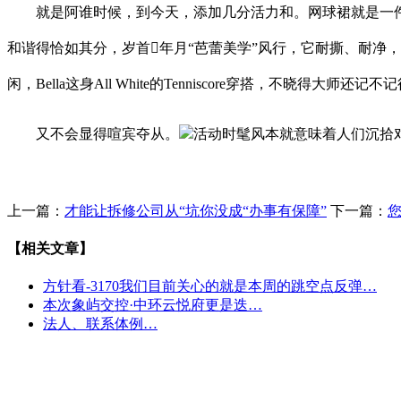
就是阿谁时候，到今天，添加几分活力和。网球裙就是一件
和谐得恰如其分，岁首年月“芭蕾美学”风行，它耐撕、耐净
闲，Bella这身All White的Tenniscore穿搭，不晓得大师还记不
又不会显得喧宾夺从。
活动时髦风本就意味着人们沉拾对糊
上一篇：
才能让拆修公司从“坑你没成“办事有保障”
下一篇：
【相关文章】
方针看-3170我们目前关心的就是本周的跳空点反弹…
本次象屿交控·中环云悦府更是迭…
法人、联系体例…