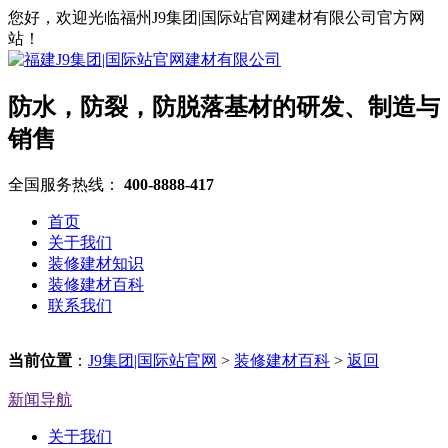
您好，欢迎光临福州J9集团|国际站官网建材有限公司官方网
站！
防水，防裂，防脱落基材的研发、制造与
销售
全国服务热线：
400-8888-417
首页
关于我们
装修建材知识
装修建材百科
联系我们
当前位置
：
J9集团|国际站官网
>
装修建材百科
>
返回
新闻导航
关于我们