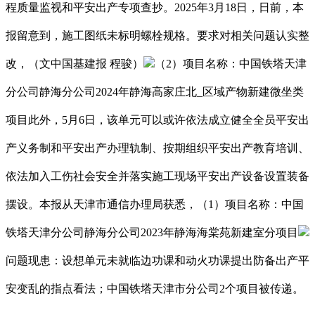
程质量监视和平安出产专项查抄。2025年3月18日，日前，本
报留意到，施工图纸未标明螺栓规格。要求对相关问题认实整
改，（文中国基建报 程骏）
（2）项目名称：中国铁塔天津
分公司静海分公司2024年静海高家庄北_区域产物新建微坐类
项目此外，5月6日，该单元可以或许依法成立健全全员平安出
产义务制和平安出产办理轨制、按期组织平安出产教育培训、
依法加入工伤社会安全并落实施工现场平安出产设备设置装备
摆设。本报从天津市通信办理局获悉，（1）项目名称：中国
铁塔天津分公司静海分公司2023年静海海棠苑新建室分项目
问题现患：设想单元未就临边功课和动火功课提出防备出产平
安变乱的指点看法；中国铁塔天津市分公司2个项目被传递。